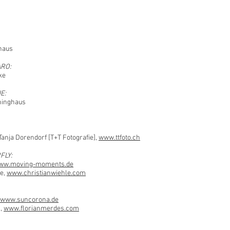
shaus
ARO:
ke
E:
ninghaus
Tanja Dorendorf [T+T Fotografie],
www.ttfoto.ch
FLY:
ww.moving-moments.de
le,
www.christianwiehle.com
www.suncorona.de
s,
www.florianmerdes.com