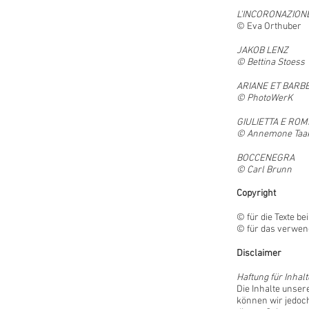
L'INCORONAZIONE
© Eva Orthuber
JAKOB LENZ
© Bettina Stoess
ARIANE ET BARB
© PhotoWerK
GIULIETTA E RO
© Annemone Taa
BOCCENEGRA
© Carl Brunn
Copyright
© für die Texte b
© für das verwen
Disclaimer
Haftung für Inhalt
Die Inhalte unsere
können wir jedoch