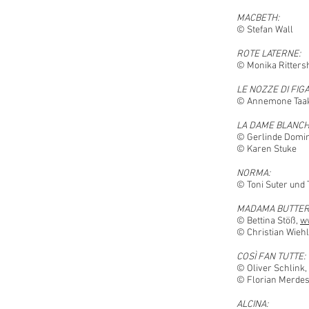
MACBETH:
© Stefan Wall
ROTE LATERNE:
© Monika Ritter
LE NOZZE DI FIG
© Annemone Taa
LA DAME BLANCH
© Gerlinde Domi
© Karen Stuke
NORMA:
© Toni Suter und 
MADAMA BUTTER
© Bettina Stöß,
w
© Christian Wieh
COSÌ FAN TUTTE:
© Oliver Schlink,
© Florian Merde
ALCINA: