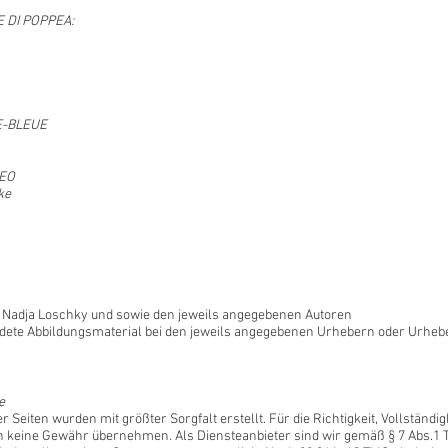
 DI POPPEA:
E-BLEUE
MEO
ke
ei Nadja Loschky und sowie den jeweils angegebenen Autoren
dete Abbildungsmaterial bei den jeweils angegebenen Urhebern oder Urhe
e
r Seiten wurden mit größter Sorgfalt erstellt. Für die Richtigkeit, Vollständigk
 keine Gewähr übernehmen. Als Diensteanbieter sind wir gemäß § 7 Abs.1 T