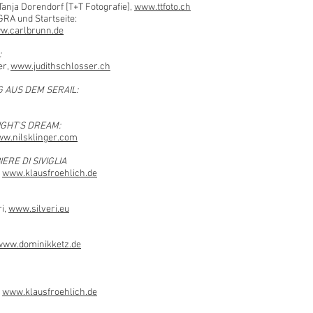
Tanja Dorendorf [T+T Fotografie],
www.ttfoto.ch
A und Startseite:
w.carlbrunn.de
:
er,
www.judithschlosser.ch
 AUS DEM SERAIL:
GHT'S DREAM:
w.nilsklinger.com
ERE DI SIVIGLIA
,
www.klausfroehlich.de
i,
www.silveri.eu
www.dominikketz.de
,
www.klausfroehlich.de