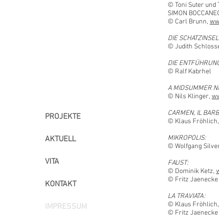
© Toni Suter und 
SIMON BOCCANEGR
© Carl Brunn,
ww
DIE SCHATZINSEL
© Judith Schloss
DIE ENTFÜHRUNG
© Ralf Kabrhel
A MIDSUMMER NI
© Nils Klinger,
ww
CARMEN, IL BARBI
PROJEKTE
© Klaus Fröhlich
MIKROPOLIS:
AKTUELL
© Wolfgang Silver
VITA
FAUST:
© Dominik Ketz,
© Fritz Jaenecke
KONTAKT
LA TRAVIATA:
© Klaus Fröhlich
IMPRESSUM
© Fritz Jaenecke