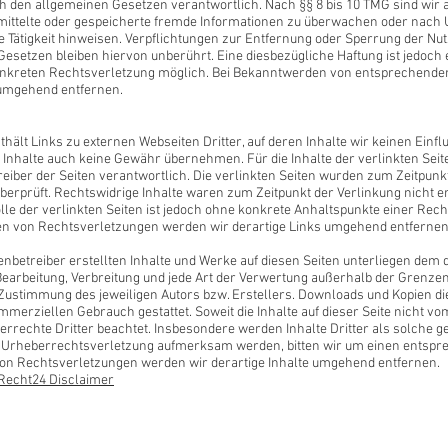
h den allgemeinen Gesetzen verantwortlich. Nach §§ 8 bis 10 TMG sind wir a
rmittelte oder gespeicherte fremde Informationen zu überwachen oder nach 
e Tätigkeit hinweisen. Verpflichtungen zur Entfernung oder Sperrung der N
esetzen bleiben hiervon unberührt. Eine diesbezügliche Haftung ist jedoch 
onkreten Rechtsverletzung möglich. Bei Bekanntwerden von entsprechend
 umgehend entfernen.
hält Links zu externen Webseiten Dritter, auf deren Inhalte wir keinen Einf
 Inhalte auch keine Gewähr übernehmen. Für die Inhalte der verlinkten Seiten
reiber der Seiten verantwortlich. Die verlinkten Seiten wurden zum Zeitpunk
berprüft. Rechtswidrige Inhalte waren zum Zeitpunkt der Verlinkung nicht 
olle der verlinkten Seiten ist jedoch ohne konkrete Anhaltspunkte einer Rec
n von Rechtsverletzungen werden wir derartige Links umgehend entfernen
tenbetreiber erstellten Inhalte und Werke auf diesen Seiten unterliegen dem
 Bearbeitung, Verbreitung und jede Art der Verwertung außerhalb der Grenz
 Zustimmung des jeweiligen Autors bzw. Erstellers. Downloads und Kopien die
ommerziellen Gebrauch gestattet. Soweit die Inhalte auf dieser Seite nicht vo
rrechte Dritter beachtet. Insbesondere werden Inhalte Dritter als solche g
e Urheberrechtsverletzung aufmerksam werden, bitten wir um einen entspr
n Rechtsverletzungen werden wir derartige Inhalte umgehend entfernen.
Recht24 Disclaimer