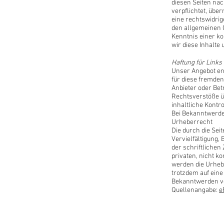
diesen Seiten nac
verpflichtet, übe
eine rechtswidrig
den allgemeinen G
Kenntnis einer k
wir diese Inhalte
Haftung für Links
Unser Angebot ent
für diese fremden
Anbieter oder Bet
Rechtsverstöße ü
inhaltliche Kontr
Bei Bekanntwerde
Urheberrecht
Die durch die Sei
Vervielfältigung,
der schriftlichen
privaten, nicht k
werden die Urhebe
trotzdem auf ein
Bekanntwerden vo
Quellenangabe:
e