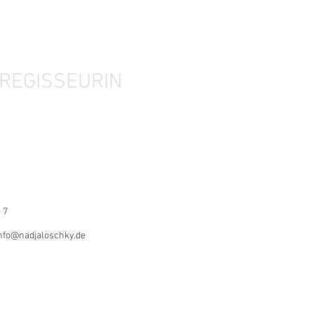
REGISSEURIN
 7
nfo@nadjaloschky.de