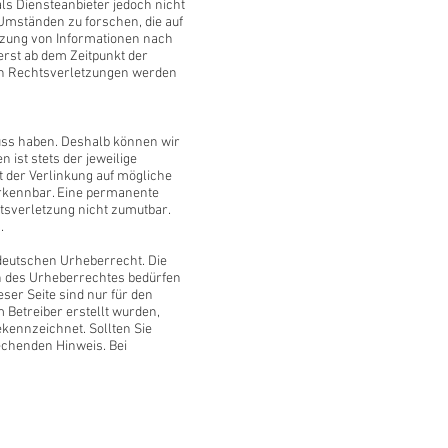
ls Diensteanbieter jedoch nicht
Umständen zu forschen, die auf
utzung von Informationen nach
erst ab dem Zeitpunkt der
en Rechtsverletzungen werden
luss haben. Deshalb können wir
 ist stets der jeweilige
t der Verlinkung auf mögliche
erkennbar. Eine permanente
htsverletzung nicht zumutbar.
.
 deutschen Urheberrecht. Die
en des Urheberrechtes bedürfen
ser Seite sind nur für den
m Betreiber erstellt wurden,
ekennzeichnet. Sollten Sie
echenden Hinweis. Bei