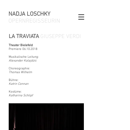
NADJA LOSCHKY
OPERNREGISSEURIN
LA TRAVIATA
GIUSEPPE VERDI
Theater Bielefeld
Premiere
06.10.2018
Musikalische Leitung:
Alexander Kalajdzic
Choreographie:
Thomas Wilhelm
Bühne:
Katrin Connan
Kostüme:
Katharina Schlipf